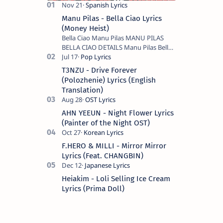
Manu Pilas - Bella Ciao Lyrics
(Money Heist)
Bella Ciao Manu Pilas MANU PILAS
BELLA CIAO DETAILS Manu Pilas Bella
Ciao Lyrics. Bella Ciao Song Sung By
Spanish Artist Manu Pilas. On the
T3NZU - Drive Forever
Spanish s…
(Polozhenie) Lyrics (English
Translation)
AHN YEEUN - Night Flower Lyrics
(Painter of the Night OST)
F.HERO & MILLI - Mirror Mirror
Lyrics (Feat. CHANGBIN)
Heiakim - Loli Selling Ice Cream
Lyrics (Prima Doll)