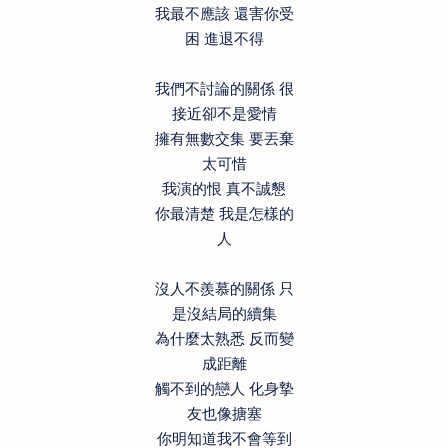
我最不應該 還害你受
困 進退不得
我們不討論的關係 很
接近卻不是愛情
擁有無數交集 要丟棄
太可惜
我演的恨 真不誠懇
你最清楚 我是怎樣的
人
沒人不羨慕的關係 只
是沒結局的續集
為什麼太熟悉 反而變
成距離
觸不到的戀人 化身摯
友也像搪塞
你明知道我不會等到