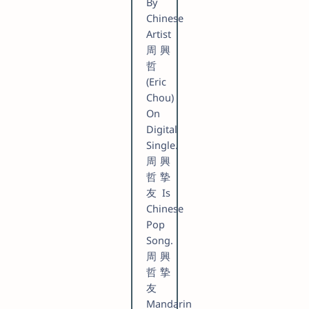
By
Chinese
Artist
周興
哲
(Eric
Chou)
On
Digital
Single.
周興
哲 摯
友 Is
Chinese
Pop
Song.
周興
哲 摯
友
Mandarin