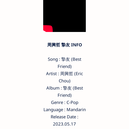
周興哲 摯友 INFO
Song : 摯友 (Best
Friend)
Artist : 周興哲 (Eric
Chou)
Album : 摯友 (Best
Friend)
Genre : C-Pop
Language : Mandarin
Release Date :
2023.05.17