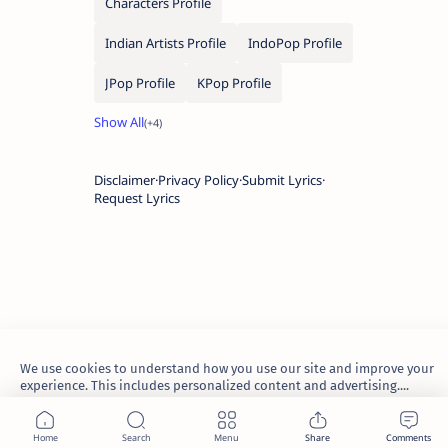
Characters Profile
Indian Artists Profile
IndoPop Profile
JPop Profile
KPop Profile
Disclaimer
Privacy Policy
Submit Lyrics
Request Lyrics
We use cookies to understand how you use our site and improve your
experience. This includes personalized content and advertising....
Learn more
2026.
TheWaoFam
.
Accept