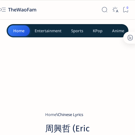
TheWaoFam
Home
Entertainment
Sports
KPop
Anime
Home
Chinese Lyrics
周興哲 (Eric