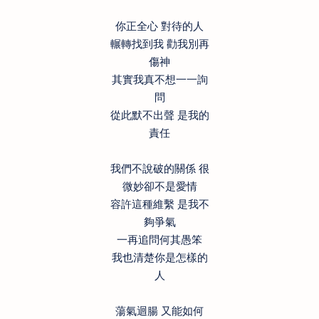
你正全心 對待的人
輾轉找到我 勸我別再
傷神
其實我真不想一一詢
問
從此默不出聲 是我的
責任
我們不說破的關係 很
微妙卻不是愛情
容許這種維繫 是我不
夠爭氣
一再追問何其愚笨
我也清楚你是怎樣的
人
蕩氣迴腸 又能如何