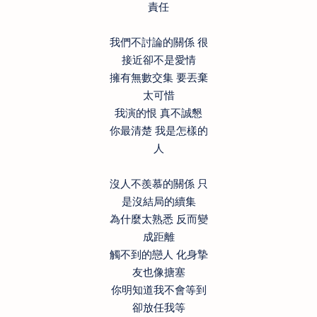
責任
我們不討論的關係 很
接近卻不是愛情
擁有無數交集 要丟棄
太可惜
我演的恨 真不誠懇
你最清楚 我是怎樣的
人
沒人不羨慕的關係 只
是沒結局的續集
為什麼太熟悉 反而變
成距離
觸不到的戀人 化身摯
友也像搪塞
你明知道我不會等到
卻放任我等