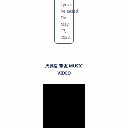
Lyrics
Released
On
May
17,
2023.
周興哲 摯友 MUSIC
VIDEO