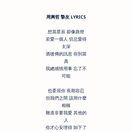
周興哲 摯友 LYRICS
想當星辰 卻像路燈
若愛一個人 切忌愛得
太深
酒後傳的訊息 你別當
真
我總感情用事 忘了不
可能
也委屈你 長期容忍
但我們之間 該用什麼
相稱
難道非要我愛 其他的
人
你才心安理得 卸下了