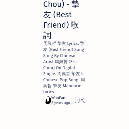
Chou) - 摯
友 (Best
Friend) 歌
詞
周興哲 摯友 Lyrics. 摯
友 (Best Friend) Song
Sung By Chinese
Artist 周興哲 (Eric
Chou) On Digital
Single. 周興哲 摯友 Is
Chinese Pop Song. 周
興哲 摯友 Mandarin
Lyrics
3 years ago
1