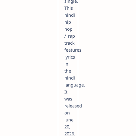
single.
This
hindi
hip
hop
/ rap
track
features
lyrics
in
the
hindi
language.
It
was
released
on
June
20,
2026.