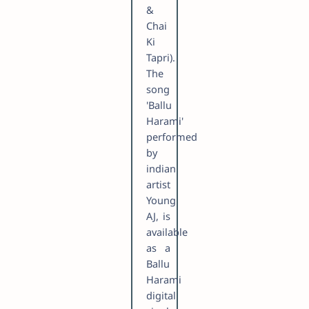
&
Chai
Ki
Tapri).
The
song
'Ballu
Harami'
performed
by
indian
artist
Young
AJ, is
available
as a
Ballu
Harami
digital