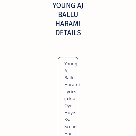
YOUNG AJ
BALLU
HARAMI
DETAILS
Young
AJ
Ballu
Harami
Lyrics
(a.k.a
Oye
Hoye
Kya
Scene
Hai