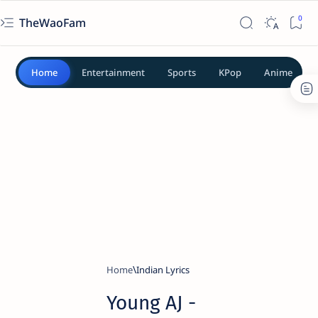
TheWaoFam
Home
Entertainment
Sports
KPop
Anime
Home
Indian Lyrics
Young AJ -