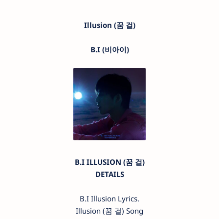
Illusion (꿈 걸)
B.I (비아이)
B.I ILLUSION (꿈 걸)
DETAILS
B.I Illusion Lyrics.
Illusion (꿈 걸) Song