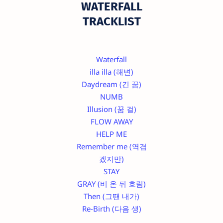
WATERFALL
TRACKLIST
Waterfall
illa illa (해변)
Daydream (긴 꿈)
NUMB
Illusion (꿈 걸)
FLOW AWAY
HELP ME
Remember me (역겹
겠지만)
STAY
GRAY (비 온 뒤 흐림)
Then (그땐 내가)
Re-Birth (다음 생)