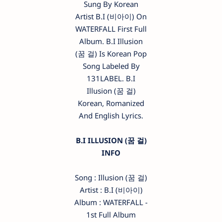
Sung By Korean
Artist B.I (비아이) On
WATERFALL First Full
Album. B.I Illusion
(꿈 걸) Is Korean Pop
Song Labeled By
131LABEL. B.I
Illusion (꿈 걸)
Korean, Romanized
And English Lyrics.
B.I ILLUSION (꿈 걸)
INFO
Song : Illusion (꿈 걸)
Artist : B.I (비아이)
Album : WATERFALL -
1st Full Album