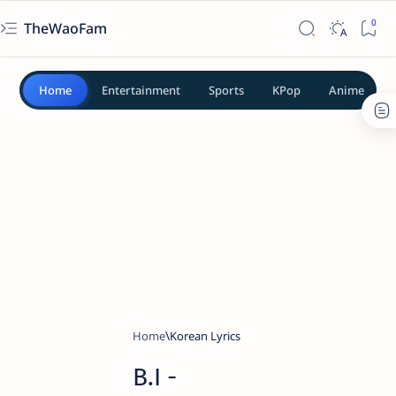
TheWaoFam
Home
Entertainment
Sports
KPop
Anime
Home
Korean Lyrics
B.I -