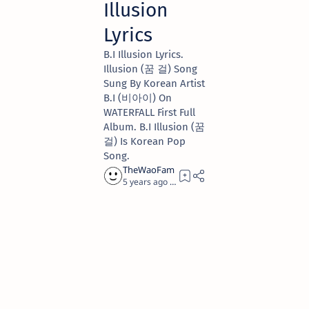
Illusion
Lyrics
B.I Illusion Lyrics.
Illusion (꿈 걸) Song
Sung By Korean Artist
B.I (비아이) On
WATERFALL First Full
Album. B.I Illusion (꿈
걸) Is Korean Pop
Song.
5 years ago
4