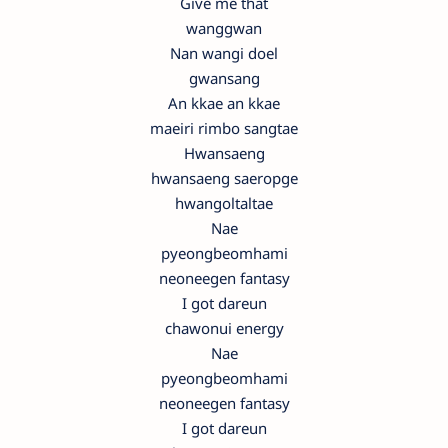
Give me that
wanggwan
Nan wangi doel
gwansang
An kkae an kkae
maeiri rimbo sangtae
Hwansaeng
hwansaeng saeropge
hwangoltaltae
Nae
pyeongbeomhami
neoneegen fantasy
I got dareun
chawonui energy
Nae
pyeongbeomhami
neoneegen fantasy
I got dareun