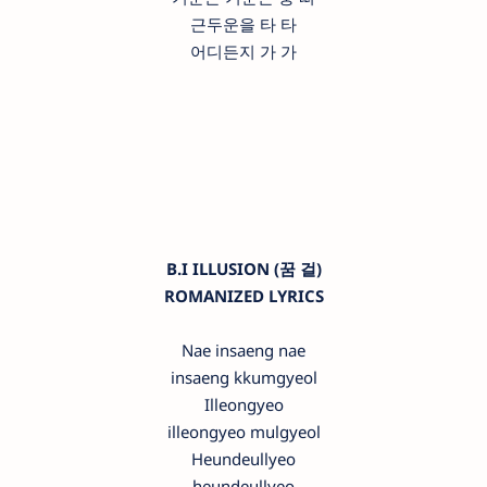
근두운을 타 타
어디든지 가 가
B.I ILLUSION (꿈 걸)
ROMANIZED LYRICS
Nae insaeng nae
insaeng kkumgyeol
Illeongyeo
illeongyeo mulgyeol
Heundeullyeo
heundeullyeo