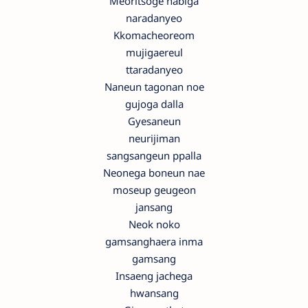
Meoritsoge nabiga
naradanyeo
Kkomacheoreom
mujigaereul
ttaradanyeo
Naneun tagonan noe
gujoga dalla
Gyesaneun
neurijiman
sangsangeun ppalla
Neonega boneun nae
moseup geugeon
jansang
Neok noko
gamsanghaera inma
gamsang
Insaeng jachega
hwansang