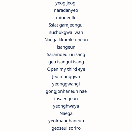
yeogijeogi
naradanyeo
mindeulle
Ssiat gamjeongui
suchukgwa iwan
Naega kkumkkuneun
isangeun
Saramdeurui isang
geu isangui isang
Open my third eye
Jeolmanggwa
yeonggwangi
gongjonhaneun nae
insaengeun
yeonghwaya
Naega
yeolmanghaneun
geoseul soriro