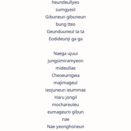
heundeullyeo
sumgyeol
Gibuneun gibuneun
bung tteo
Geunduuneul ta ta
Eodideunji ga ga
Naega ujuui
jungsimiramyeon
mideullae
Cheoeumgwa
majimageul
ieojuneun ieummae
Haru jongil
mochareuteu
eumageuro gibun
nae
Nae yeonghoneun