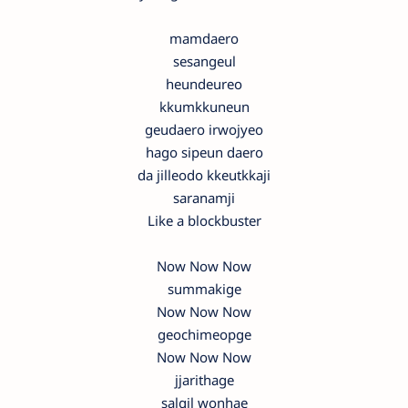
mamdaero
sesangeul
heundeureo
kkumkkuneun
geudaero irwojyeo
hago sipeun daero
da jilleodo kkeutkkaji
saranamji
Like a blockbuster
Now Now Now
summakige
Now Now Now
geochimeopge
Now Now Now
jjarithage
salgil wonhae