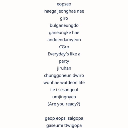
eopseo
naega jeonghae nae
giro
bulganeungdo
ganeungke hae
andoendamyeon
CGro
Everyday’s like a
party
jiruhan
chunggoneun dwiro
wonhae watdeon life
ije i sesangeul
umjingnyeo
(Are you ready?)
geop eopsi salgopa
gaseumi ttwigopa