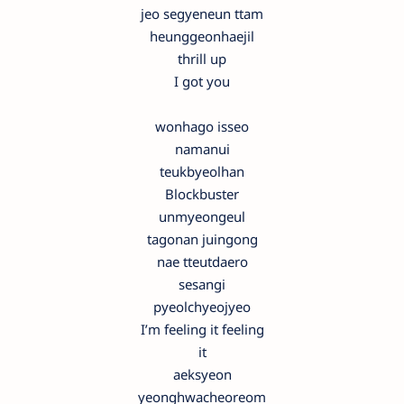
jeo segyeneun ttam
heunggeonhaejil
thrill up
I got you
wonhago isseo
namanui
teukbyeolhan
Blockbuster
unmyeongeul
tagonan juingong
nae tteutdaero
sesangi
pyeolchyeojyeo
I’m feeling it feeling
it
aeksyeon
yeonghwacheoreom