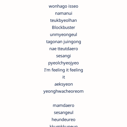
wonhago isseo
namanui
teukbyeolhan
Blockbuster
unmyeongeul
tagonan juingong
nae tteutdaero
sesangi
pyeolchyeojyeo
I’m feeling it feeling
it
aeksyeon
yeonghwacheoreom
mamdaero
sesangeul
heundeureo
kkumkkuneun