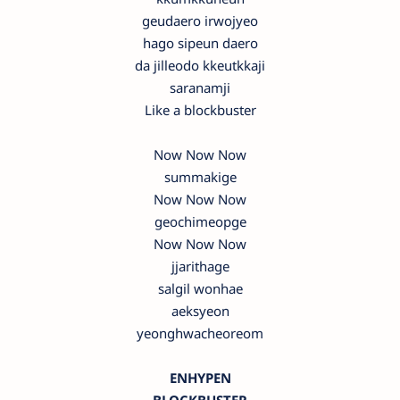
geudaero irwojyeo
hago sipeun daero
da jilleodo kkeutkkaji
saranamji
Like a blockbuster
Now Now Now
summakige
Now Now Now
geochimeopge
Now Now Now
jjarithage
salgil wonhae
aeksyeon
yeonghwacheoreom
ENHYPEN