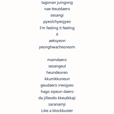
tagonan juingong
nae tteutdaero
sesangi
pyeolchyeojyeo
I’m feeling it feeling
it
aeksyeon
yeonghwacheoreom
mamdaero
sesangeul
heundeureo
kkumkkuneun
geudaero irwojyeo
hago sipeun daero
da jilleodo kkeutkkaji
saranamji
Like a blockbuster