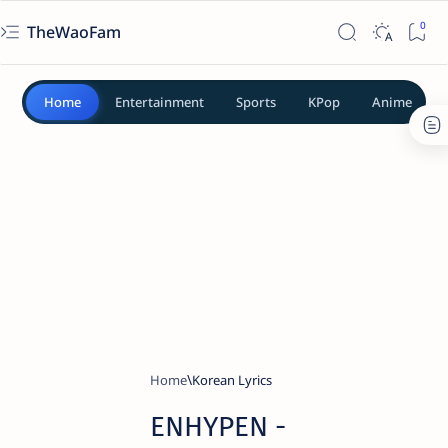
TheWaoFam
Home
Entertainment
Sports
KPop
Anime
Home
Korean Lyrics
ENHYPEN -