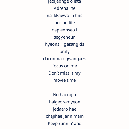
jeoljeonge ollata
Adrenaline
nal kkaewo in this
boring life
dap eopseo i
segyeneun
hyeonsil, gasang da
unify
cheonman gwangaek
focus on me
Don’t miss it my
movie time
No haengin
halgeoramyeon
jedaero hae
chajihae jarin main
Keep runnin’ and