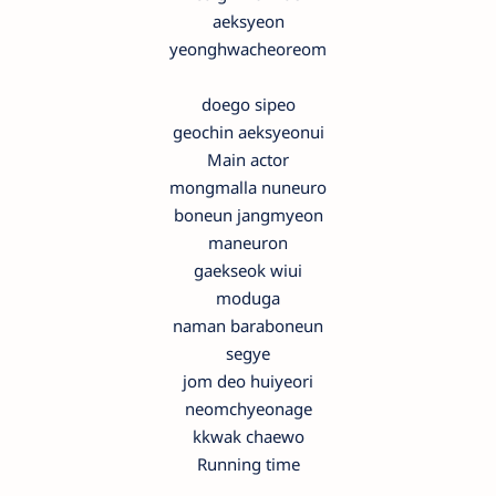
aeksyeon
yeonghwacheoreom
doego sipeo
geochin aeksyeonui
Main actor
mongmalla nuneuro
boneun jangmyeon
maneuron
gaekseok wiui
moduga
naman baraboneun
segye
jom deo huiyeori
neomchyeonage
kkwak chaewo
Running time