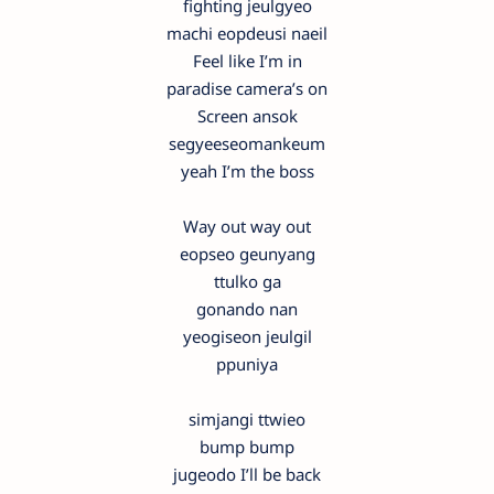
fighting jeulgyeo
machi eopdeusi naeil
Feel like I’m in
paradise camera’s on
Screen ansok
segyeeseomankeum
yeah I’m the boss
Way out way out
eopseo geunyang
ttulko ga
gonando nan
yeogiseon jeulgil
ppuniya
simjangi ttwieo
bump bump
jugeodo I’ll be back