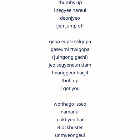
thumbs up
i segyee nareul
deonjyeo
ijen jump off
geop eopsi salgopa
gaseumi ttwigopa
(juingong gachi)
jeo segyeneun ttam
heunggeonhaejil
thrill up
I got you
wonhago isseo
namanui
teukbyeolhan
Blockbuster
unmyeongeul