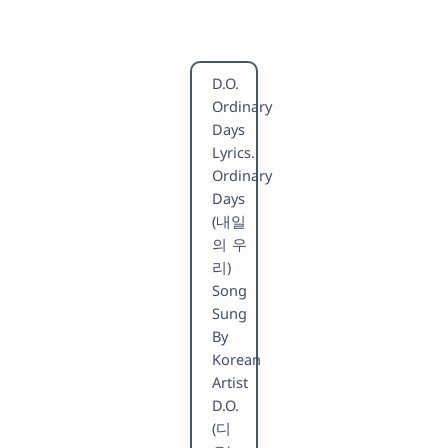
D.O.
Ordinary
Days
Lyrics.
Ordinary
Days
(내일
의 우
리)
Song
Sung
By
Korean
Artist
D.O.
(디