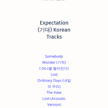
Expectation
(기대) Korean
Tracks
Somebody
Wonder (기적)
I Do (별 떨어진다)
Lost
Ordinary Days (내일
의 우리)
The View
Lost (Acoustic
Version)