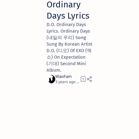
Ordinary
Days Lyrics
D.O. Ordinary Days
Lyrics. Ordinary Days
(내일의 우리) Song
Sung By Korean Artist
D.O. (디오) Of EXO (엑
소) On Expectation
(기대) Second Mini
Album.
3 years ago
1