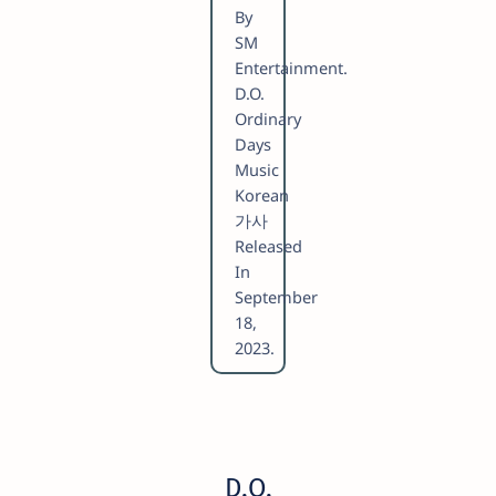
By
SM
Entertainment.
D.O.
Ordinary
Days
Music
Korean
가사
Released
In
September
18,
2023.
D.O.