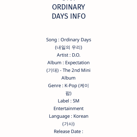
ORDINARY
DAYS INFO
Song : Ordinary Days
(내일의 우리)
Artist : D.O.
Album : Expectation
(기대) - The 2nd Mini
Album
Genre : K-Pop (케이
팝)
Label : SM
Entertainment
Language : Korean
(가사)
Release Date :