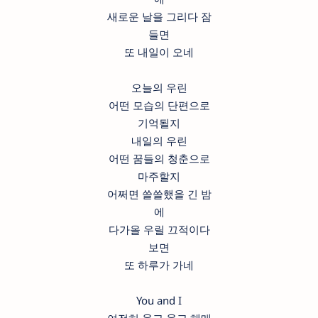
새로운 날을 그리다 잠
들면
또 내일이 오네
오늘의 우린
어떤 모습의 단편으로
기억될지
내일의 우린
어떤 꿈들의 청춘으로
마주할지
어쩌면 쓸쓸했을 긴 밤
에
다가올 우릴 끄적이다
보면
또 하루가 가네
You and I
여전히 울고 웃고 헤매