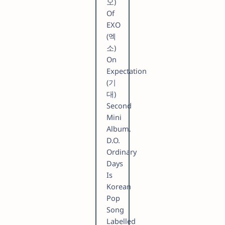
오)
Of
EXO
(엑
소)
On
Expectation
(기
대)
Second
Mini
Album.
D.O.
Ordinary
Days
Is
Korean
Pop
Song
Labelled