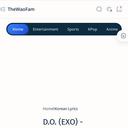
TheWaoFam
Home
Entertainment
Sports
KPop
Anime
Home
Korean Lyrics
D.O. (EXO) -