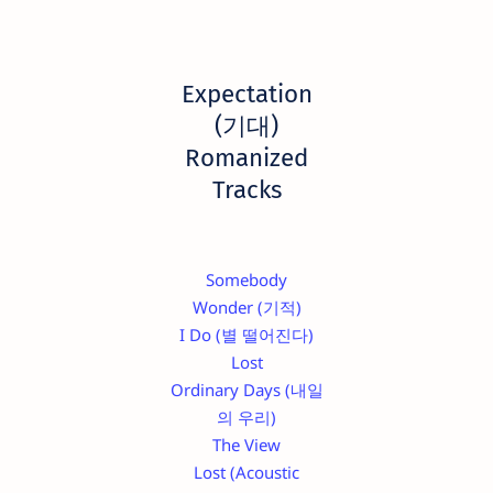
Expectation
(기대)
Romanized
Tracks
Somebody
Wonder (기적)
I Do (별 떨어진다)
Lost
Ordinary Days (내일
의 우리)
The View
Lost (Acoustic