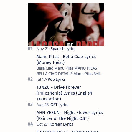
Manu Pilas - Bella Ciao Lyrics
(Money Heist)
Bella Ciao Manu Pilas MANU PILAS
BELLA CIAO DETAILS Manu Pilas Bella
Ciao Lyrics. Bella Ciao Song Sung By
Spanish Artist Manu Pilas. On the
T3NZU - Drive Forever
Spanish s…
(Polozhenie) Lyrics (English
Translation)
AHN YEEUN - Night Flower Lyrics
(Painter of the Night OST)
F.HERO & MILLI - Mirror Mirror