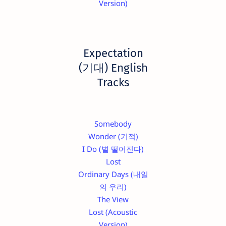
Version)
Expectation
(기대) English
Tracks
Somebody
Wonder (기적)
I Do (별 떨어진다)
Lost
Ordinary Days (내일
의 우리)
The View
Lost (Acoustic
Version)