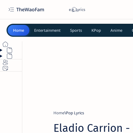
TheWaoFam
Home
Entertainment
Sports
KPop
Anime
Home
Pop Lyrics
Eladio Carrion -