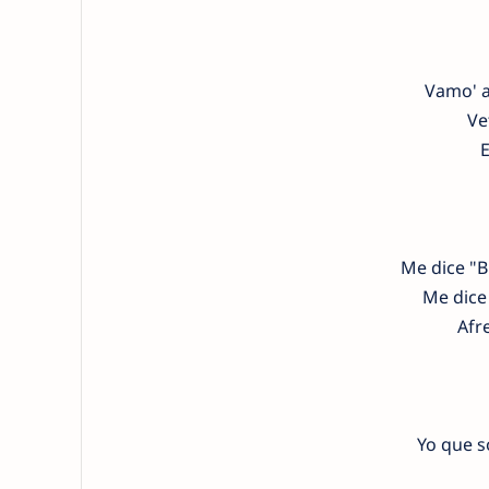
Vamo' a
Ve
E
Me dice "B
Me dice 
Afr
Yo que s