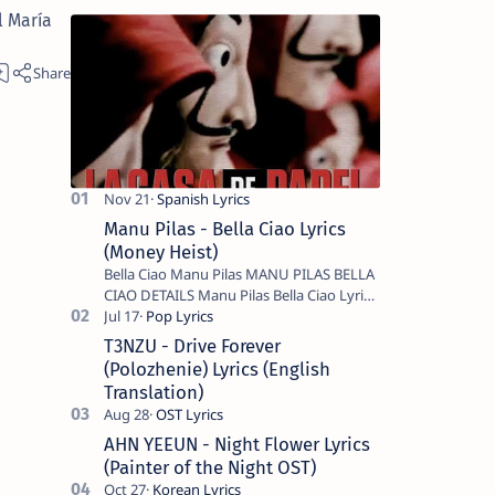
l María
Manu Pilas - Bella Ciao Lyrics
(Money Heist)
Bella Ciao Manu Pilas MANU PILAS BELLA
CIAO DETAILS Manu Pilas Bella Ciao Lyrics.
Bella Ciao Song Sung By Spanish Artist
Manu Pilas. On the Spanish s…
T3NZU - Drive Forever
(Polozhenie) Lyrics (English
Translation)
AHN YEEUN - Night Flower Lyrics
(Painter of the Night OST)