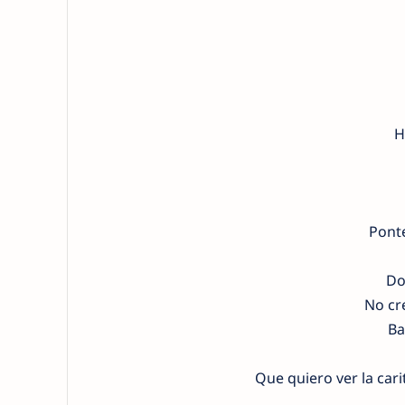
H
Ponte
Don
No cr
Ba
Que quiero ver la car