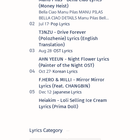
(Money Heist)
Bella Ciao Manu Pilas MANU PILAS
BELLA CIAO DETAILS Manu Pilas Bella
Ciao Lyrics. Bella Ciao Song Sung By
Spanish Artist Manu Pilas. On the
T3NZU - Drive Forever
Spanish s…
(Polozhenie) Lyrics (English
Translation)
AHN YEEUN - Night Flower Lyrics
(Painter of the Night OST)
F.HERO & MILLI - Mirror Mirror
Lyrics (Feat. CHANGBIN)
Heiakim - Loli Selling Ice Cream
Lyrics (Prima Doll)
Lyrics Category