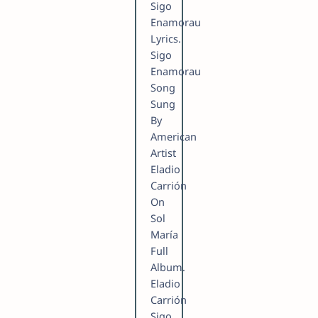
Sigo
Enamorau
Lyrics.
Sigo
Enamorau
Song
Sung
By
American
Artist
Eladio
Carrión
On
Sol
María
Full
Album.
Eladio
Carrión
Sigo