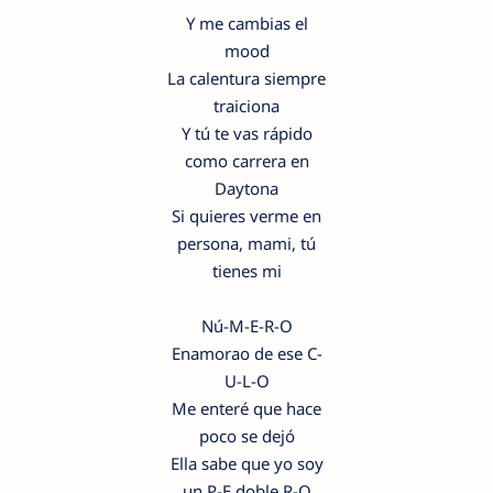
Y me cambias el
mood
La calentura siempre
traiciona
Y tú te vas rápido
como carrera en
Daytona
Si quieres verme en
persona, mami, tú
tienes mi
Nú-M-E-R-O
Enamorao de ese C-
U-L-O
Me enteré que hace
poco se dejó
Ella sabe que yo soy
un P-E doble R-O