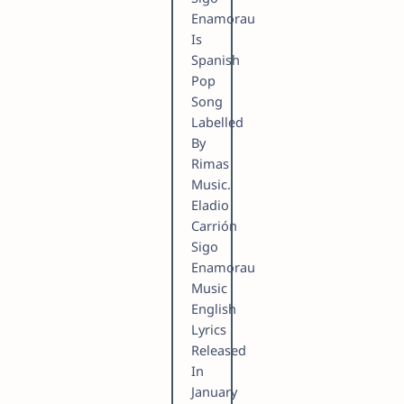
Enamorau
Is
Spanish
Pop
Song
Labelled
By
Rimas
Music.
Eladio
Carrión
Sigo
Enamorau
Music
English
Lyrics
Released
In
January