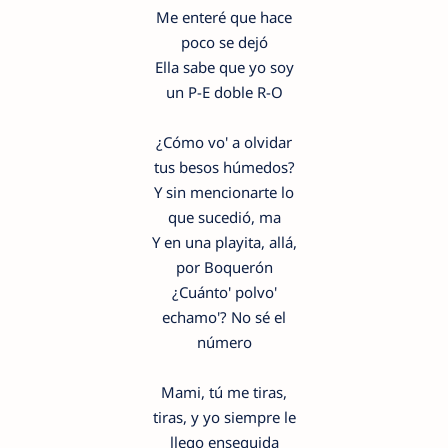
Me enteré que hace
poco se dejó
Ella sabe que yo soy
un P-E doble R-O
¿Cómo vo' a olvidar
tus besos húmedos?
Y sin mencionarte lo
que sucedió, ma
Y en una playita, allá,
por Boquerón
¿Cuánto' polvo'
echamo'? No sé el
número
Mami, tú me tiras,
tiras, y yo siempre le
llego enseguida