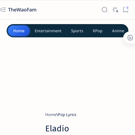
TheWaoFam
Home
Entertainment
Sports
KPop
Anime
Home
Pop Lyrics
Eladio