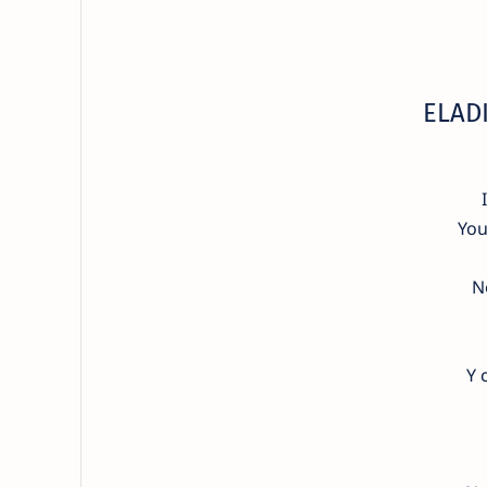
ELAD
You
N
Y 