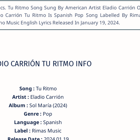
ics. Tu Ritmo Song Sung By American Artist Eladio Carrión 
dio Carrión Tu Ritmo Is Spanish Pop Song Labelled By Rim
mo Music English Lyrics Released In January 19, 2024.
IO CARRIÓN TU RITMO INFO
Song :
Tu Ritmo
Artist :
Eladio Carrión
Album :
Sol María (2024)
Genre :
Pop
Language :
Spanish
Label :
Rimas Music
Release Date :
2024.01.19