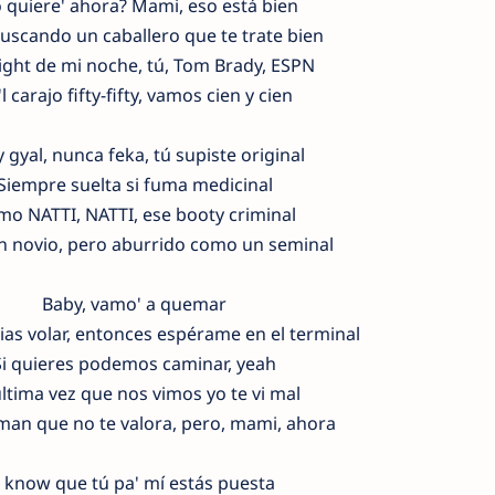
 quiere' ahora? Mami, eso está bien
buscando un caballero que te trate bien
ight de mi noche, tú, Tom Brady, ESPN
l carajo fifty-fifty, vamos cien y cien
 gyal, nunca feka, tú supiste original
Siempre suelta si fuma medicinal
o NATTI, NATTI, ese booty criminal
n novio, pero aburrido como un seminal
Baby, vamo' a quemar
ias volar, entonces espérame en el terminal
Si quieres podemos caminar, yeah
última vez que nos vimos yo te vi mal
man que no te valora, pero, mami, ahora
I know que tú pa' mí estás puesta