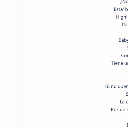
¿No
Esta' 
Highl
Pa'
Baby
Com
Tiene u
Tú no quer
La 
Por un 