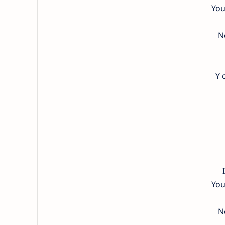
You
N
Y 
You
N