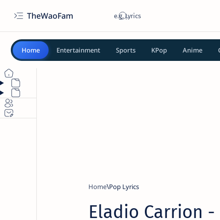
TheWaoFam
Home
Entertainment
Sports
KPop
Anime
Home
Pop Lyrics
Eladio Carrion -