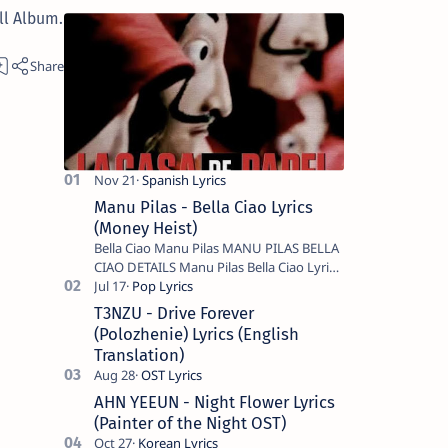
ll Album.
Manu Pilas - Bella Ciao Lyrics
(Money Heist)
Bella Ciao Manu Pilas MANU PILAS BELLA
CIAO DETAILS Manu Pilas Bella Ciao Lyrics.
Bella Ciao Song Sung By Spanish Artist
Manu Pilas. On the Spanish s…
T3NZU - Drive Forever
(Polozhenie) Lyrics (English
Translation)
AHN YEEUN - Night Flower Lyrics
(Painter of the Night OST)